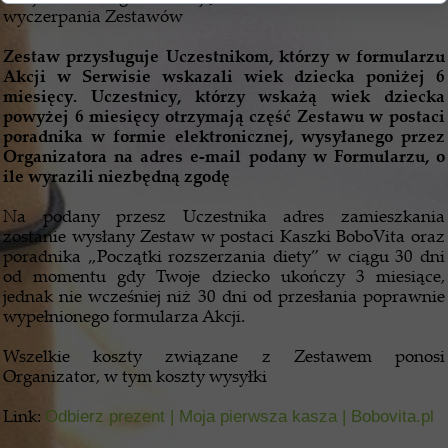
wyczerpania Zestawów
Zestaw przysługuje Uczestnikom, którzy w formularzu
Akcji w Serwisie wskazali wiek dziecka poniżej 6
miesięcy. Uczestnicy, którzy wskażą wiek dziecka
powyżej 6 miesięcy otrzymają część Zestawu w postaci
poradnika w formie elektronicznej, wysyłanego przez
Organizatora na adres e-mail podany w Formularzu, o
ile wyrazili niezbędną zgodę
Na podany przesz Uczestnika adres zamieszkania
zostanie wysłany Zestaw w postaci Kaszki BoboVita oraz
poradnika „Początki rozszerzania diety” w ciągu 30 dni
od momentu gdy Twoje dziecko ukończy 3 miesiące,
jednak nie wcześniej niż 30 dni od przesłania poprawnie
wypełnionego formularza Akcji.
Wszelkie koszty związane z Zestawem ponosi
Organizator, w tym koszty wysyłki
Link:
Odbierz prezent | Moja pierwsza kasza | Bobovita.pl