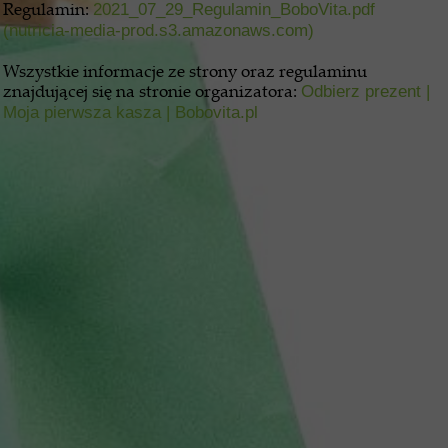
Regulamin:
2021_07_29_Regulamin_BoboVita.pdf
(nutricia-media-prod.s3.amazonaws.com)
Wszystkie informacje ze strony oraz regulaminu
znajdującej się na stronie organizatora:
Odbierz prezent |
Moja pierwsza kasza | Bobovita.pl