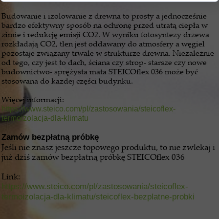
Budowanie i izolowanie z drewna to prosty a jednocześnie
bardzo efektywny sposób na ochronę przed utratą ciepła w
zimie i redukcję emisji CO2. W wyniku fotosyntezy drzewa
rozkładają CO2, tlen jest oddawany do atmosfery a węgiel
pozostaje związany trwale w strukturze drewna. Niezależnie
od tego, czy jest to dach, ściana czy strop- starsze czy nowe
budownictwo- sprężysta mata STEICOflex 036 może być
stosowana do każdej części budynku.
Więcej informacji:
https://www.steico.com/pl/zastosowania/steicoflex-
termoizolacja-dla-klimatu
Zamów bezpłatną próbkę
Jeśli nie znasz jeszcze topowego produktu, to nie zwlekaj i
już dziś zamów bezpłatną próbkę STEICOflex 036
Link:
https://www.steico.com/pl/zastosowania/steicoflex-
termoizolacja-dla-klimatu/steicoflex-bezplatne-probki