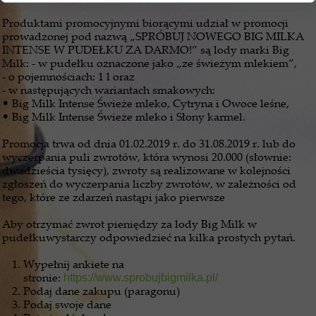
Produktami promocyjnymi biorącymi udział w promocji
prowadzonej pod nazwą „SPRÓBUJ NOWEGO BIG MILKA
INTENSE W PUDEŁKU ZA DARMO!” są lody marki Big
Milk: - w pudełku oznaczone jako „ze świeżym mlekiem”,
- o pojemnościach: 1 l oraz
- w następujących wariantach smakowych:
• Big Milk Intense Świeże mleko, Cytryna i Owoce leśne,
• Big Milk Intense Świeże mleko i Słony karmel.
Promocja trwa od dnia 01.02.2019 r. do 31.08.2019 r. lub do
wyczerpania puli zwrotów, która wynosi 20.000 (słownie:
dwadzieścia tysięcy), zwroty są realizowane w kolejności
zgłoszeń do wyczerpania liczby zwrotów, w zależności od
tego, które ze zdarzeń nastąpi jako pierwsze
Aby otrzymać zwrot pieniędzy za lody Big Milk w
pudełkuwystarczy odpowiedzieć na kilka prostych pytań.
Wypełnij ankiete na
stronie:
https://www.sprobujbigmilka.pl/
Podaj dane zakupu (paragonu)
Podaj swoje dane