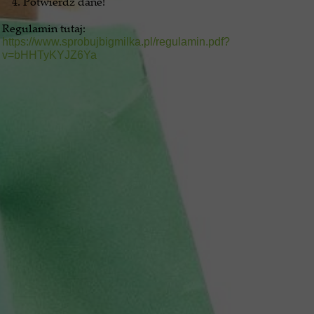
Potwierdź dane!
Regulamin tutaj:
https://www.sprobujbigmilka.pl/regulamin.pdf?
v=bHHTyKYJZ6Ya