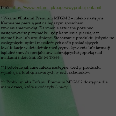
Link:
https://www.enfamil.pl/pages/wyprobuj-enfamil
* Ważne: #Enfamil Premium MFGM 2 – mleko następne.
Karmienie piersią jest najlepszym sposobem
żywienianiemowląt. Karmienie sztuczne powinno
następować w przypadku, gdy karmienie piersią jest
niemożliwe lub utrudnione. Stosowanie produktu jedynie po
zasięgnięciu opinii niezależnych osób posiadających
kwalifikacje w dziedzinie medycyny, żywienia lub farmacji
bądźteż innych specjalistów zajmującychsięopieką nad
matkami i dziećmi. RB-M-17266
** Podobnie jak inne mleka następne. Cechy produktu
wynikają z funkcji zawartych w nich składników.
*** Próbki mleka Enfamil Premium MFGM 2 dostępne dla
mam dzieci, które ukończyły 6 m-cy.