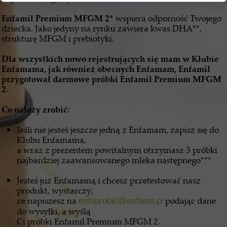
Enfamil Premium MFGM 2*
wspiera odporność Twojego
dziecka. Jako jedyny na rynku zawiera kwas DHA**,
strukturę MFGM i prebiotyki.
Dla wszystkich nowo rejestrujących się mam w Klubie
Enfamama, jak również obecnych Enfamam, Enfamil
przygotował darmowe próbki Enfamil Premium MFGM
2.
Co należy zrobić:
Jeśli nie jesteś jeszcze jedną z Enfamam, zapisz się do
Klubu Enfamama,
a wraz z prezentem powitalnym otrzymasz 3 próbki
najbardziej zaawansowanego mleka następnego***
Jesteś już Enfamamą i chcesz przetestować nasz
produkt, wystarczy,
że napiszesz na
podając dane
enfaprobki@enfamil.pl
do wysyłki, a wyślą
Ci próbki Enfamil Premium MFGM 2.