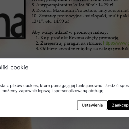
8. Antyperspirant w kulce 50ml: 14.79 zł
9. Rexona Maximum Protection, antyperspirant 
10. Zestawy promocyjne - wielopaki, multipaki
„2+1”, etc: 14.99 zł
Aby wziąć udział w promocji należy:
Kup produkt Rexona objęty promocją
Zarejestruj paragin na stronie:
https://www.
Odbierz zwrot pieniędzy za zakup produk
Promocja trwa od dnia 01.05.2019 r. do dnia 15
zwrotów, która wynosi 10.000 (słownie: dzie
liki cookie
realizowane w kolejności zgłoszeń do wyczerp
od tego, które ze zdarzeń nastąpi jako pi
ewentualnym wyczerpaniu puli zwrotów na st
sta z plików cookies, które pomagają jej funkcjonować i śledzić sposó
www.grajzrexona.pl oraz na stronie in
mu możemy zapewnić lepszą i spersonalizowaną obsługę.
www.smolar.pl/promocja-formula-nazwrot-kas
Regulamin:
Ustawienia
Zaakcept
https://www.grajzrexona.pl/regulamin_zwrot.p