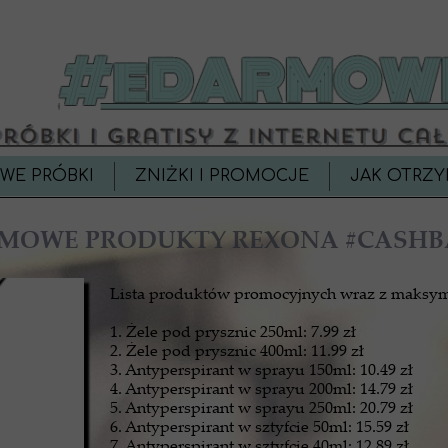
WE PRÓBKI
ZNIŻKI I PROMOCJE
JAK OTRZY
MOWE PRODUKTY REXONA #CASHB
Lista produktów promocyjnych wraz z maksym
1. Żele pod prysznic 250ml: 7.99 zł
2. Żele pod prysznic 400ml: 11.99 zł
3. Antyperspirant w sprayu 150ml: 10.49 zł
4. Antyperspirant w sprayu 200ml: 14.79 zł
5. Antyperspirant w sprayu 250ml: 20.79 zł
6. Antyperspirant w sztyfcie 50ml: 15.59 zł
7. Antyperspirant w sztyfcie 40ml: 12.89 zł