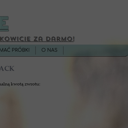
MAĆ PRÓBKI
O NAS
ACK
alną kwotą zwrotu: