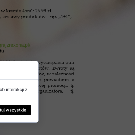
w kremie 45ml: 26.99 zł
, zestawy produktów – np. „1+1”,
grajzrexona.pl/
tu
.06.2019 r. lub do wyczerpania puli
sięć tysięcy) zwrotów, zwroty są
ania liczby zwrotów, w zależności
erwsze. Organizator powiadomi o
ronie internetowej promocji, tj.
b interakcji z
ternetowej organizatora, tj.
y.
uj wszystkie
df?vpu6ruacG9aF