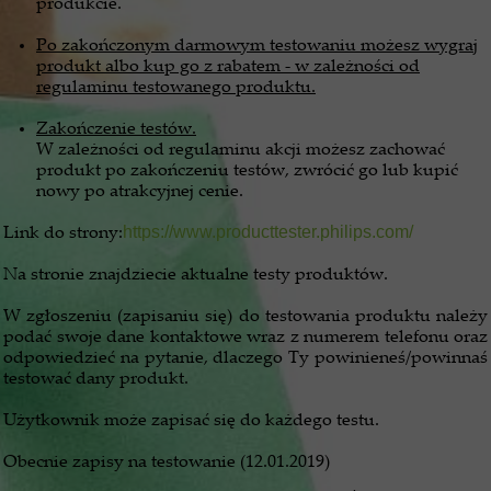
produkcie.
Po zakończonym darmowym testowaniu możesz wygraj
produkt albo kup go z rabatem - w zależności od
regulaminu testowanego produktu.
Zakończenie testów.
W zależności od regulaminu akcji możesz zachować
produkt po zakończeniu testów, zwrócić go lub kupić
nowy po atrakcyjnej cenie.
Link do strony:
https://www.producttester.philips.com/
Na stronie znajdziecie aktualne testy produktów.
W zgłoszeniu (zapisaniu się) do testowania produktu należy
podać swoje dane kontaktowe wraz z numerem telefonu oraz
odpowiedzieć na pytanie, dlaczego Ty powinieneś/powinnaś
testować dany produkt.
Użytkownik może zapisać się do każdego testu.
Obecnie zapisy na testowanie (12.01.2019)