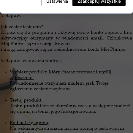
Ustawienia
Zaakceptuj wszystkie
jak wygląda przebieg testów. Każda akcja testowania trwa
przez określony czas i składa się
5 etapów.
Jak zostać testerem?
Zapisz się do programu i aktywuj swoje konto poprzez link
aktywacyjny otrzymany w wiadomości email. Członkowie
Mój Philips są już zarejestrowani
i mogą zalogować się za pośrednictwem konta Mój Philips.
5 etapów testowania philips:
Wybierz produkt, który chcesz testować i wyślij
zgłoszenie.
Powiadomienie otrzymasz mailem, jeśli Twoje
zgłoszenie zostanie wybrane.
Testuj produkt.
Testuj produkt przez określony czas, a następnie podziel
się opinią na temat jego funkcjonowania.
Podziel się opinią.
Na wskazanych stronach, napisz opinię o testowanym