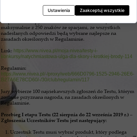
Zgłoszenie do Testu polega na wyborze produktu do
testowania oraz udzieleniu odpowiedzi na pytanie otwarte:
Ustawienia
Zaakceptuj wszystkie
„Z zarostem czy na gładko - co wolisz i dlaczego?”.
Odpowiedź na pytanie otwarte może składać się
maksymalnie z 250 znaków ze spacjami, ze wszystkich
nadesłanych odpowiedzi będą wybrane najlepsze na
zasadach określonych w Regulaminie.
Link:
https://www.nivea.pl/moja-nivea/testy-i-
konkursy/natychmiastowa-ulga-dla-skory-i-krotkiej-brody-114
Regulamin:
https://www.nivea.pl/-/proxy/web/666D0796-1525-2946-26E6-
B27A6E78CD60/-/30/club/regulamin/117
Jury wybierze 100 najciekawszych zgłoszeń do Testu, którym
zostanie przyznana nagroda, na zasadach określonych w
Regulaminie.
Przebieg I etapu Testu (22 sierpnia do 22 września 2019 r.) –
Zgłoszenia Uczestników Testu jest następujący:
Uczestnik Testu musi wybrać produkt, który podlega