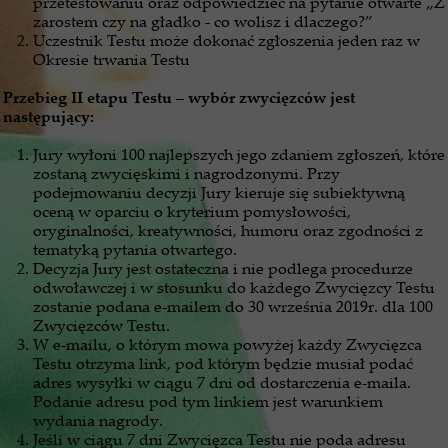
przetestowaniu oraz odpowiedzieć na pytanie otwarte „Z
zarostem czy na gładko - co wolisz i dlaczego?”
Uczestnik Testu może dokonać zgłoszenia jeden raz w
Okresie trwania Testu
Przebieg II etapu Testu – wybór zwycięzców jest
następujący:
Jury wyłoni 100 najlepszych jego zdaniem zgłoszeń, które
zostaną zwycięskimi i nagrodzonymi. Przy
podejmowaniu decyzji Jury kieruje się subiektywną
oceną w oparciu o kryterium pomysłowości,
oryginalności, kreatywności, humoru oraz zgodności z
tematyką pytania otwartego.
Decyzja Jury jest ostateczna i nie podlega procedurze
odwoławczej i w stosunku do każdego Zwycięzcy Testu
zostanie podana e-mailem do 30 września 2019r. dla 100
Zwycięzców Testu.
W e-mailu, o którym mowa powyżej każdy Zwycięzca
Testu otrzyma link, pod którym będzie musiał podać
adres wysyłki w ciągu 7 dni od dostarczenia e-maila.
Podanie adresu pod tym linkiem jest warunkiem
wydania nagrody.
Jeśli w ciągu 7 dni Zwycięzca Testu nie poda adresu