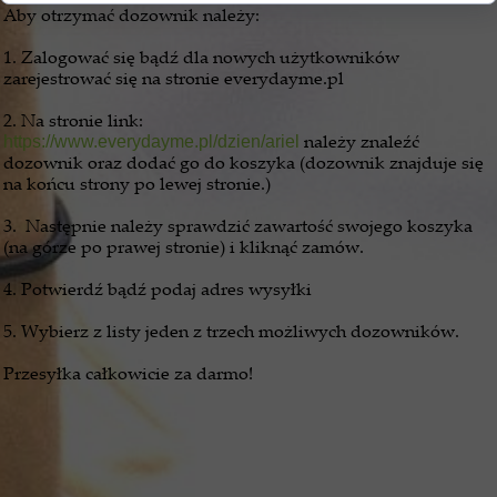
Aby otrzymać dozownik należy:
1. Zalogować się bądź dla nowych użytkowników
zarejestrować się na stronie everydayme.pl
2. Na stronie link:
należy znaleźć
https://www.everydayme.pl/dzien/ariel
dozownik oraz dodać go do koszyka (dozownik znajduje się
na końcu strony po lewej stronie.)
3. Następnie należy sprawdzić zawartość swojego koszyka
(na górze po prawej stronie) i kliknąć zamów.
4. Potwierdź bądź podaj adres wysyłki
5. Wybierz z listy jeden z trzech możliwych dozowników.
Przesyłka całkowicie za darmo!