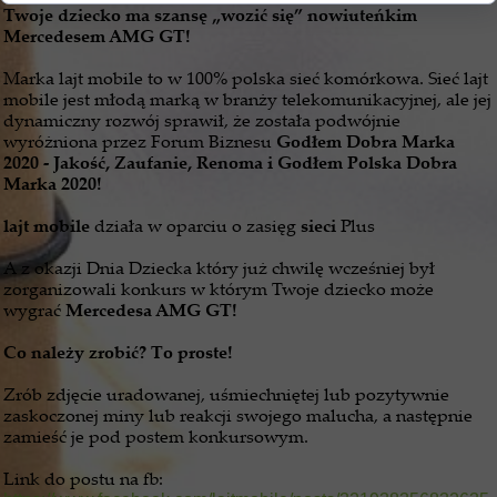
Twoje dziecko ma szansę „wozić się” nowiuteńkim
Mercedesem AMG GT!
Marka lajt mobile to w 100% polska sieć komórkowa. Sieć lajt
mobile jest młodą marką w branży telekomunikacyjnej, ale jej
dynamiczny rozwój sprawił, że została podwójnie
wyróżniona przez Forum Biznesu
Godłem Dobra Marka
2020 - Jakość, Zaufanie, Renoma i Godłem Polska Dobra
Marka 2020!
lajt mobile
działa w oparciu o zasięg
sieci
Plus
A z okazji Dnia Dziecka który już chwilę wcześniej był
zorganizowali konkurs w którym Twoje dziecko może
wygrać
Mercedesa AMG GT!
Co należy zrobić? To proste!
Zrób zdjęcie uradowanej, uśmiechniętej lub pozytywnie
zaskoczonej miny lub reakcji swojego malucha, a następnie
zamieść je pod postem konkursowym.
Link do postu na fb: