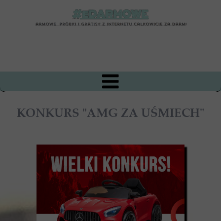
KONKURS "AMG ZA UŚMIECH"