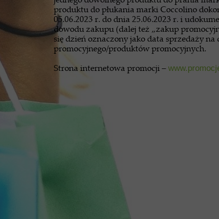
produktu do płukania marki Coccolino doko
05.06.2023 r. do dnia 25.06.2023 r. i udok
dowodu zakupu (dalej też „zakup promocyj
się dzień oznaczony jako data sprzedaży n
promocyjnego/produktów promocyjnych.
Strona internetowa promocji –
www.promocjeu