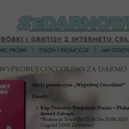
WE PRÓBKI
ZNIŻKI I PROMOCJE
JAK OTRZY
WYPRÓBUJ COCCOLINO ZA DARMO
Akcja promocyjna „Wypróbuj Coccolino!”
Zasady:
Kup Dowolny Produktdo Prania + Płuk
dowód Zakupu
*Promocja Trwa Od 05.06 Do 25.06.2023
Nagród (5000 Zwrotów).