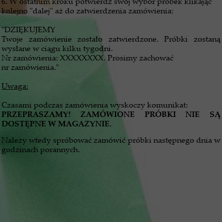
6. W ostatnim kroku potwierdź swój wybór próbek klikając
kolejno "dalej" aż do zatwierdzenia zamówienia:
"DZIĘKUJEMY
Twoje zamówienie zostało zatwierdzone. Próbki zostaną
wysłane w ciągu kilku tygodni.
Nr zamówienia: XXXXXXXX. Prosimy zachować
nr zamówienia."
Uwaga:
Czasami podczas zamówienia wyskoczy komunikat:
PRZEPRASZAMY! ZAMÓWIONE PRÓBKI NIE SĄ
DOSTĘPNE W MAGAZYNIE.
Należy wtedy spróbować zamówić próbki następnego dnia w
godzinach porannych.