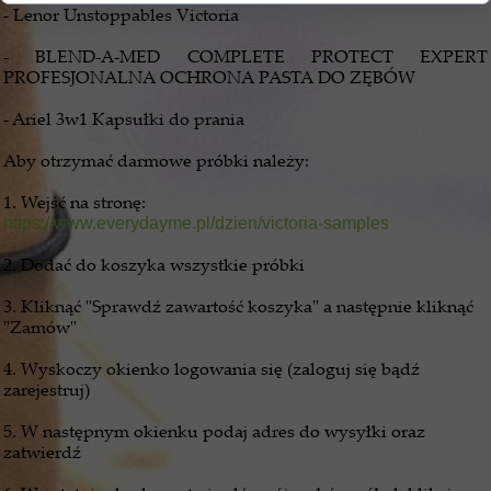
- Lenor Unstoppables Victoria
- BLEND-A-MED COMPLETE PROTECT EXPERT
PROFESJONALNA OCHRONA PASTA DO ZĘBÓW
- Ariel 3w1 Kapsułki do prania
Aby otrzymać darmowe próbki należy:
1. Wejść na stronę:
https://www.everydayme.pl/dzien/victoria-samples
2. Dodać do koszyka wszystkie próbki
3. Kliknąć "Sprawdź zawartość koszyka" a następnie kliknąć
"Zamów"
4. Wyskoczy okienko logowania się (zaloguj się bądź
zarejestruj)
5. W następnym okienku podaj adres do wysyłki oraz
zatwierdź