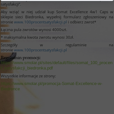
satysfakcji”.
Aby wziąć w niej udział kup Somat Excellence 4w1 Caps w
sklepie sieci Biedronka, wypełnij formularz zgłoszeniowy na
stronie
www.100procentsatysfakcji.pl
i odbierz zwrot*
Łączna pula zwrotów wynosi 4000szt.
* maksymalna kwota zwrotu wynosi 30zł.
Szczegóły w regulaminie na
stronie
www.100procentsatysfakcji.pl
Regulamin promocji:
https://www.smolar.pl/sites/default/files/somat_100_procen
t_satysfakcji_biedronka.pdf
Wszystkie informacje ze strony:
https://www.smolar.pl/promocja-Somat-Excellence-w-
Biedronce